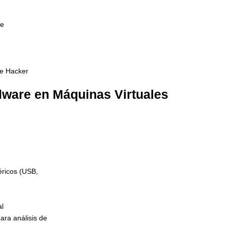
le
ce Hacker
lware en Máquinas Virtuales
éricos (USB,
al
ara análisis de