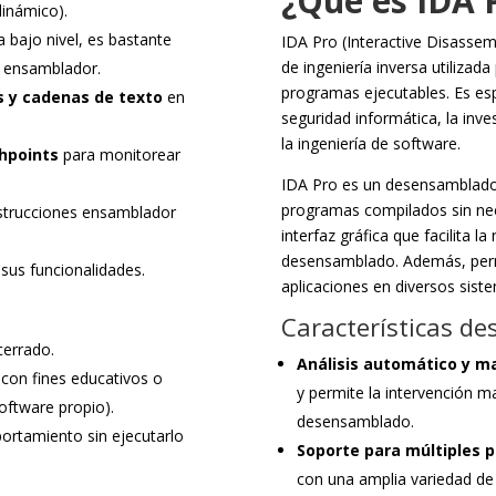
¿Qué es IDA
dinámico).
a bajo nivel, es bastante
IDA Pro (Interactive Disasse
de ingeniería inversa utilizad
e ensamblador.
programas ejecutables. Es es
 y cadenas de texto
en
seguridad informática, la inve
la ingeniería de software.
hpoints
para monitorear
IDA Pro es un desensamblador 
programas compilados sin nece
strucciones ensamblador
interfaz gráfica que facilita 
desensamblado. Además, permi
 sus funcionalidades.
aplicaciones en diversos sis
Características de
cerrado.
Análisis automático y m
 con fines educativos o
y permite la intervención m
software propio).
desensamblado.
rtamiento sin ejecutarlo
Soporte para múltiples p
con una amplia variedad de 