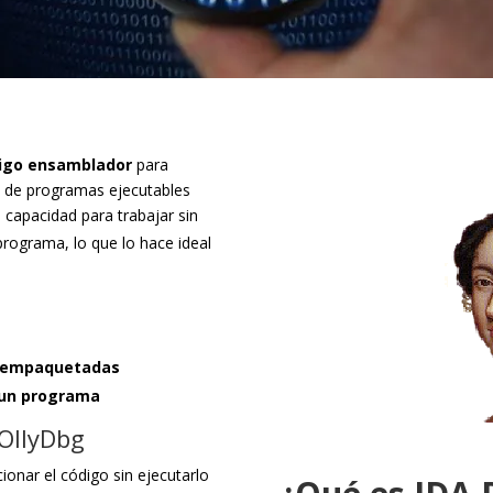
digo ensamblador
para
s de programas ejecutables
u capacidad para trabajar sin
programa, lo que lo hace ideal
o empaquetadas
 un programa
 OllyDbg
ionar el código sin ejecutarlo