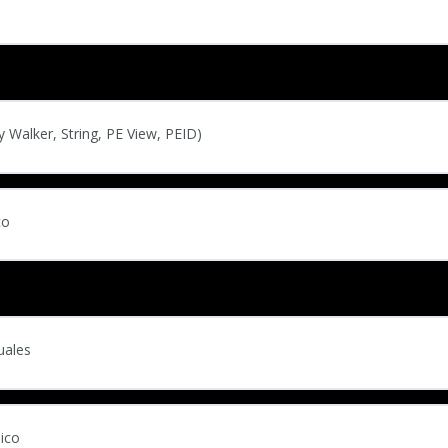
y Walker, String, PE View, PEID)
co
uales
ico