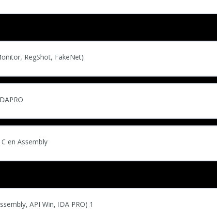
Monitor, RegShot, FakeNet)
 IDAPRO
 C en Assembly
sassembly, API Win, IDA PRO) 1