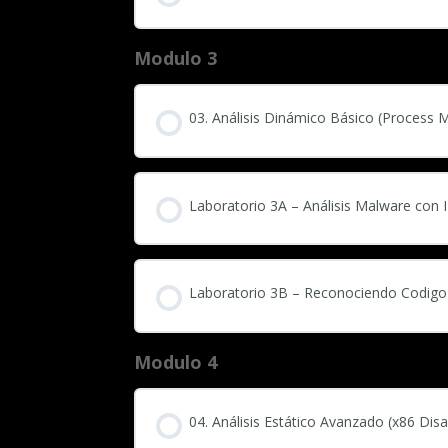
Modulo 3
03. Análisis Dinámico Básico (Process 
Laboratorio 3A – Análisis Malware con
Laboratorio 3B – Reconociendo Codigo
Modulo 4
04. Análisis Estático Avanzado (x86 Di