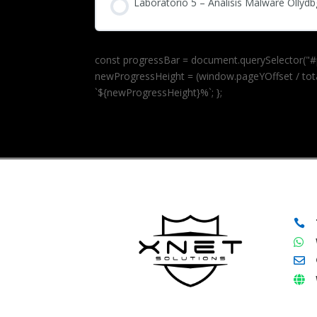
Laboratorio 5 – Análisis Malware Ollydb
const progressBar = document.querySelector("#pr
newProgressHeight = (window.pageYOffset / tota
`${newProgressHeight}%`; };



