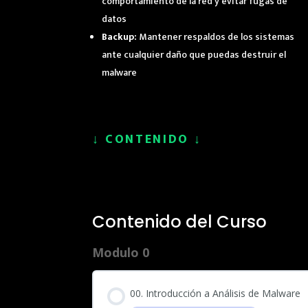
comportamiento de la red y evitar fugas de
datos
Backup:
Mantener respaldos de los sistemas
ante cualquier daño que puedas destruir el
malware
↓
CONTENIDO
↓
Contenido del Curso
Modulo 0
00. Introducción a Análisis de Malware