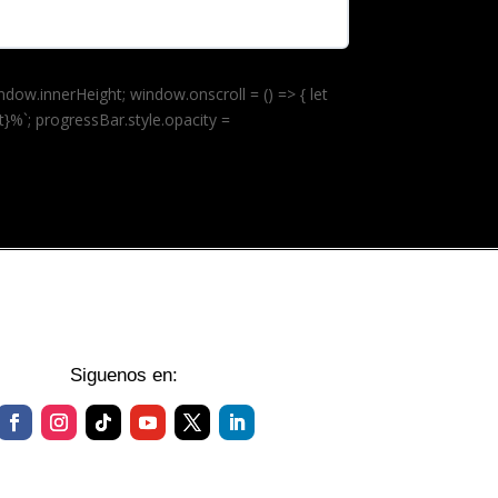
ow.innerHeight; window.onscroll = () => { let
}%`; progressBar.style.opacity =
Siguenos en: