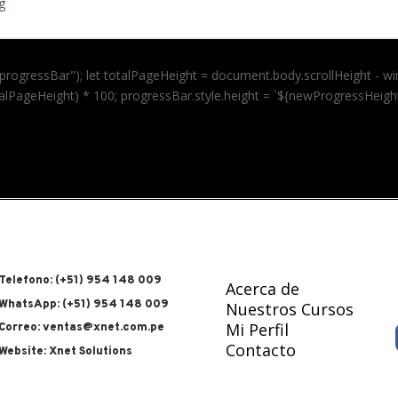
g
ogressBar"); let totalPageHeight = document.body.scrollHeight - wind
lPageHeight) * 100; progressBar.style.height = `${newProgressHeight
Telefono: (+51) 954 148 009
Acerca de
WhatsApp: (+51) 954 148 009
Nuestros Cursos
Mi Perfil
Correo: ventas@xnet.com.pe
Contacto
Website: Xnet Solutions