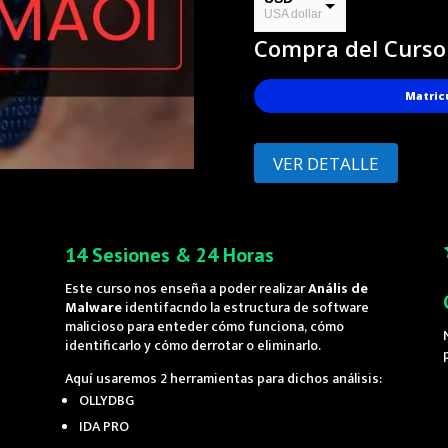
USA dollar
Compra del Curso
PEN
Soles
Matric
VER DETALLE
14 Sesiones & 24 Horas
Este curso nos enseña a poder realizar
Anális de
Malware
identifacndo la estructura de software
malicioso para enteder cómo funciona, cómo
identificarlo y cómo derrotar o eliminarlo.
Aquí usaremos 2 herramientas para dichos análisis:
OLLYDBG
IDA PRO