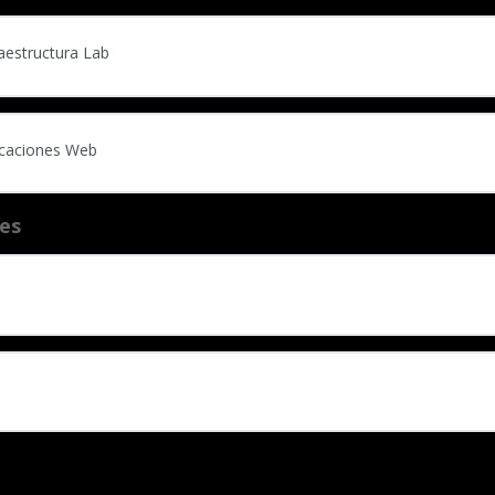
raestructura Lab
licaciones Web
tes