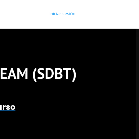
Iniciar sesión
TEAM (SDBT)
urso