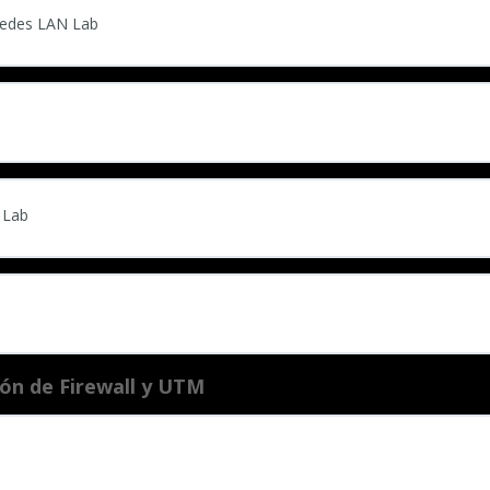
Redes LAN Lab
 Lab
ón de Firewall y UTM