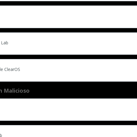
 Lab
de ClearOS
n Malicioso
ab