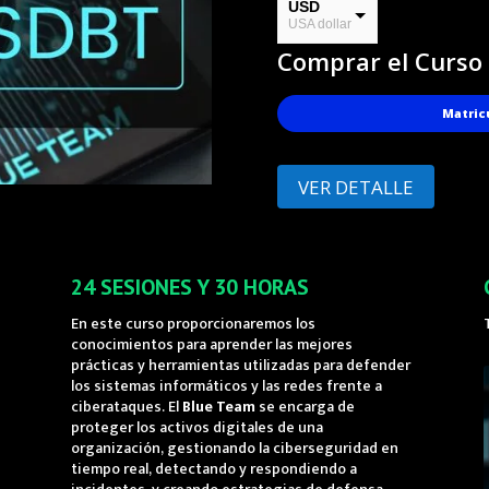
USD
USA dollar
Comprar el Curso
PEN
Soles
Matric
VER DETALLE
24 SESIONES Y 30 HORAS
En este curso proporcionaremos los
conocimientos para aprender las mejores
prácticas y herramientas utilizadas para defender
los sistemas informáticos y las redes frente a
ciberataques. El
Blue Team
se encarga de
proteger los activos digitales de una
organización, gestionando la ciberseguridad en
tiempo real, detectando y respondiendo a