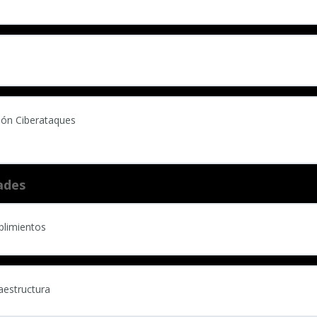
ión Ciberataques
ades
plimientos
raestructura