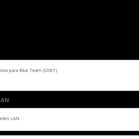
nsiva para Blue Team (SDBT)
 LAN
Redes LAN