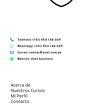

Telefono: (+51) 954 148 009

WhatsApp: (+51) 954 148 009

Correo: ventas@xnet.com.pe

Website: Xnet Solutions
Acerca de
Nuestros Cursos
Mi Perfil
Contacto