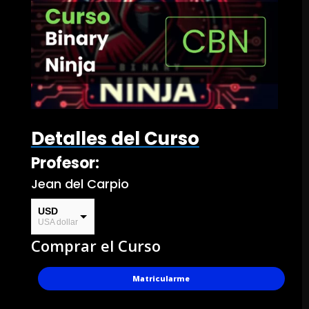
Detalles del Curso
Profesor:
Jean del Carpio
USD
USA dollar
Comprar el Curso
PEN
Soles
Matricularme